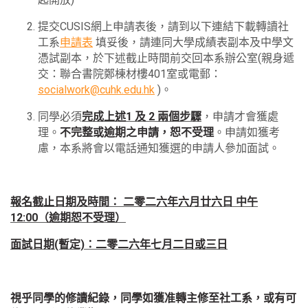
提交CUSIS網上申請表後，請到以下連結下載轉讀社
工系
申請表
填妥後，請連同大學成績表副本及中學文
憑試副本，於下述截止時間前交回本系辦公室(親身遞
交：聯合書院鄭棟材樓401室或電郵：
socialwork@cuhk.edu.hk
)。
同學必須
完成上述1 及 2 兩個步驟
，申請才會獲處
理。
不完整或逾期之申請，恕不受理
。申請如獲考
慮，本系將會以電話通知獲選的申請人參加面試。
報名截止日期及時間： 二零二六年六月廿六日 中午
12:00（逾期恕不受理）
面試日期(暫定)：二零二六年七月二日或三日
視乎同學的修讀紀錄，同學如獲准轉主修至社工系，或有可