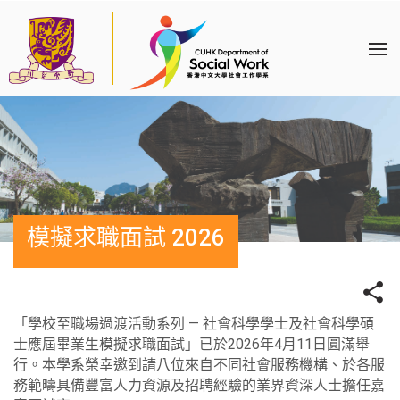
模擬求職面試 2026
「學校至職場過渡活動系列 — 社會科學學士及社會科學碩
士應屆畢業生模擬求職面試」已於2026年4月11日圓滿舉
行。本學系榮幸邀到請八位來自不同社會服務機構、於各服
務範疇具備豐富人力資源及招聘經驗的業界資深人士擔任嘉