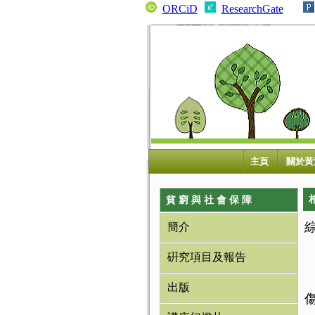
ORCiD
ResearchGate
主頁
關於黃
貧 窮 與 社 會 保 障
簡介
硏究項目及報告
出版