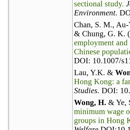
sectional study.
J
Environment.
DOI
Chan, S. M., Au-
& Chung, G. K. 
employment and 
Chinese populat
DOI: 10.1007/s1
Lau, Y.K. &
Won
Hong Kong: a fam
Studies.
DOI: 10.
Wong, H.
& Ye, 
minimum wage on 
groups in Hong 
Welfare
DOI:10.1