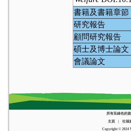
Crabtree, S. A. 
書籍及書籍章節
discrimination o
研究報告
Kong: An analysis
顧問研究報告
British Journal o
DOI:10.1093/bjs
碩士及博士論文
Crabtree, S. A. 
會議論文
against the socia
minority groups
Social Work and
10.1080/2165099
Wong, H.
(2009)
所有呈綠色的資
works of Subcom
主頁
|
社福
Journal of Comm
Copyright © 2024