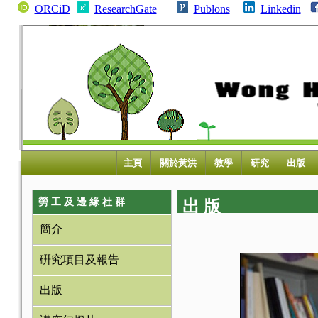
ORCiD
ResearchGate
Publons
Linkedin
主頁
關於黃洪
教學
研究
出版
勞 工 及 邊 緣 社 群
出 版
簡介
硏究項目及報告
出版