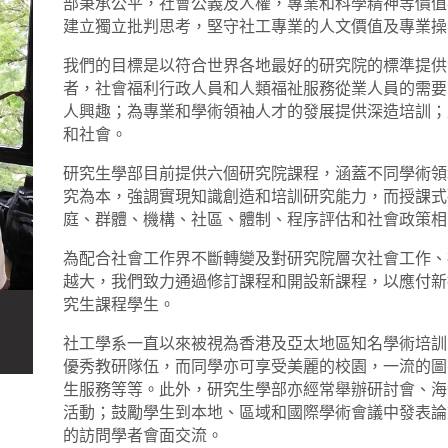
部秉承公平，社會公義及人權，專業和科學精神等價值
建立獨立批判思考，堅守社工專業的人文價值及專業操
我們的目標是以符合世界各地最好的研究院的標準提供
者，社會福利行政人員和人類福祉服務從業人員的需要
人興趣；為專業和學術領袖人才的發展提供深造培訓；
和社會。
研究生學部目前提供六個研究院課程，涵蓋不同學術領
究為本，強調實現知識創造和培訓研究能力，而授課式
庭、群體、機構、社區、體制、程序評估和社會政策相
為配合社會工作界不斷轉變及對研究院層次社會工作、
越大，我們致力通過修訂課程和開設新課程，以應付新
究生課程學生。
社工學系一直以來被視為香港及亞太地區知名學術培訓
優秀教研隊伍，而同學亦可享受美麗的校園，一流的圖
生服務等等。此外，研究生學部亦經常舉辦研討會、海
活動；鼓勵學生到本地、區域和國際學術會議中發表論
的訪問學者會面交流。