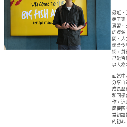
最近，
始了第
實習。
的資源
間、人
爾會令
惘，質
己能否
以人為
面試中
分享自
成長歷
和同學
作，這
歷提醒
當初讀
的初心