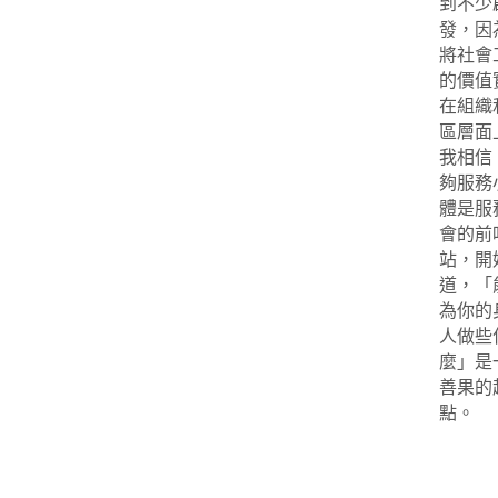
到不少
發，因
將社會
的價值
在組織
區層面
我相信
夠服務
體是服
會的前
站，開
道，「
為你的
人做些
麼」是
善果的
點。