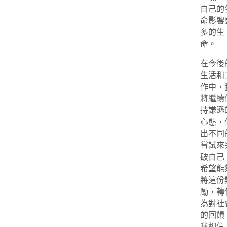
自己的
命影響
多的生
命。
在今後
生活和
作中，
將繼續
持謙遜
心態，
出不同
嘗試來
破自己
希望能
將這份
勵，轉
為對社
的回饋
我相信