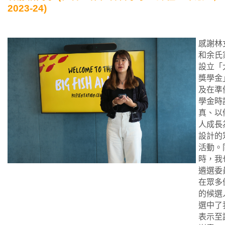
2023-24)
感謝林
和余氏
設立
「
獎學金
及在準
學金時
真、以
人成長
設計的
活動。
時，我
遴選委
在眾多
的候選
選中了
表示至