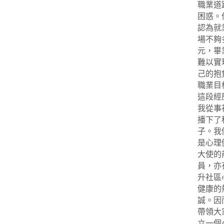
職業道
困惑。
認為就
場不夠
元，畢
難以實
己的抱
職業目
這段經
我從事
播下了
子。我
是心理
大使的
員，亦
升社區
健康的
誠。因
帶領大
立一個