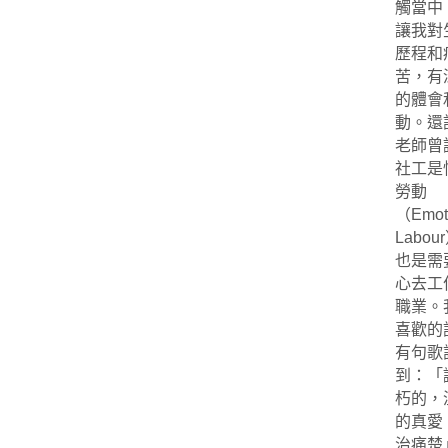
觸當中
讓我對
歷程和
苦，有
的體會
動。還
老師曾
社工是
勞動
（Emoti
Labou
也是需
心去工
職業。
喜歡的
有句歌
到：「
朽的，
的真愛
治痛楚