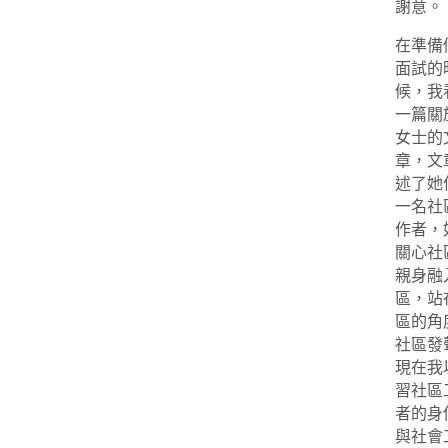
謝意。
在準備
面試的
候，我
一篇關
女士的
章，文
述了她
一名社
作者，
關心社
親身融
區，站
區的角
社區發
現在我
習社區
者的身
與社會