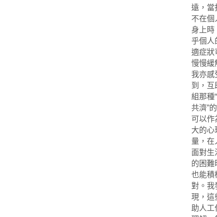
遠，當
不在個
身上時
乎個人
適症狀
慢慢緩
我亦感
到，互
組那種
共濟”
可以作
大的心
量，在
面對生
的困難
也能積
對。我
現，這
助人工