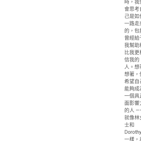
時，我
會思考
己是如
一路走
的，包
曾經給
我幫助
比我更
信我的
人。想
想著，
希望自
能夠成
一個具
面影響
的人 —
就像林
士和
Doroth
一樣，