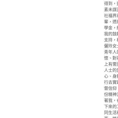
得到，
素未謀
社福界
輩，透
學金，
我的鼓
支持，
儷玲女
青年人
懷、對
上有需
人士的
心、身
行去實
督信仰
份精神
著我，
下來的
同生活