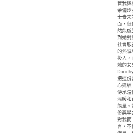
管我與
余儷玲
士素未
面，但
然能感
到她對
社會服
的熱誠
投入，
她的女
Dorot
把這份
心延續
傳承這
溫暖和
能量。
份獎學
對我而
言，不