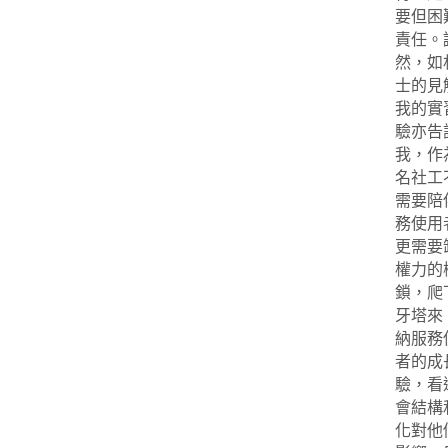
要但困
責任。
然，如
士的見
我的實
驗亦告
我，作
名社工
需要陪
務使用
更需要
權力的
鎖，爬
牙塔來
納服務
者的成
驗，看
會結構
化對他