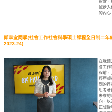
影響，
誠步入
的內心
鄭幸宜同學(社會工作社會科學碩士課程全日制二年級
2023-24)
在我踏
會工作
程前，
經歷頗
間的掙
思考著
未來的
向，以
正想從