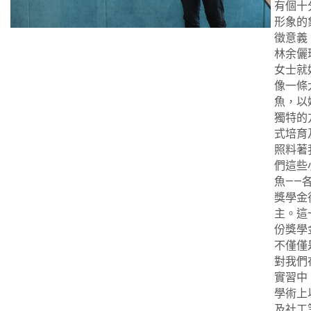
有個十
形象的
徵意義
林余儷
女士就
像一條
魚，以
獨特的
式培育
照料著
們這些
魚——
獎學金
主。這
份獎學
不僅僅
對我們
實習中
學術上
及社工