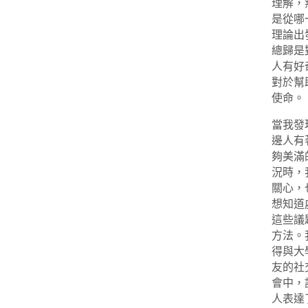
理解，
是從哪
理論出
總歸是
人有好
對於幫
使命。
當我發
邊人有
夠美滿
況時，
關心，
想知道
這些議
方法。
得與大
友的社
會中，
人表達