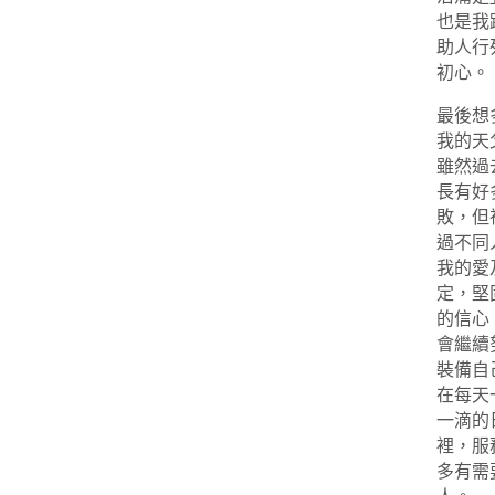
也是我
助人行
初心。
最後想
我的天
雖然過
長有好
敗，但
過不同
我的愛
定，堅
的信心
會繼續
裝備自
在每天
一滴的
裡，服
多有需