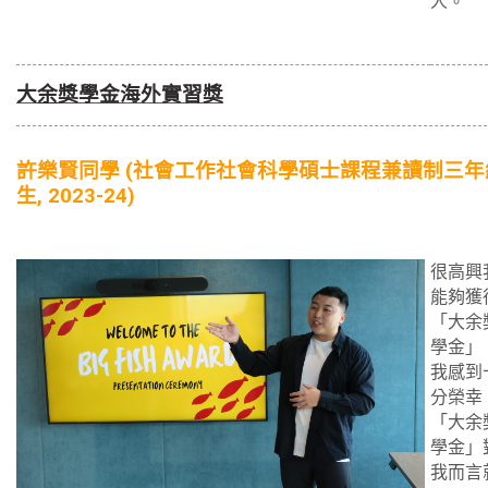
人。
大
余
獎學金海外實習獎
許樂賢同學 (社會工作社會科學碩士課程兼讀制三年
生, 2023-24)
很高興
能夠獲
「大余
學金」
我感到
分榮幸
「大余
學金」
我而言