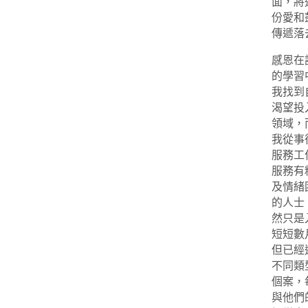
面，將
份愛和
傳遞落
感恩在
的學習
我找到
渴望投
領域，
我從事
服務工
服務有
及情緒
的人士
然只是
短短數
但已經
不同類
個案，
與他們