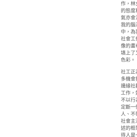
作，林
的態度
氣亦會
我的腦
中，為
社會工
像的畫
填上了
色彩。
社工正
多機會
邊緣社
工作，
不以行
定斷一
人、不
社會主
述的框
待人是