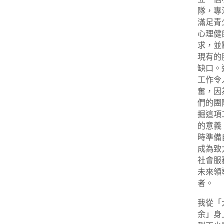
隊，專
滿足青
心理健
求，並
現有的
缺口。
工作令
奮，因
們的團
掘這項
的意義
時準備
成為致
社會服
未來領
者。
我從
「
余
」
身