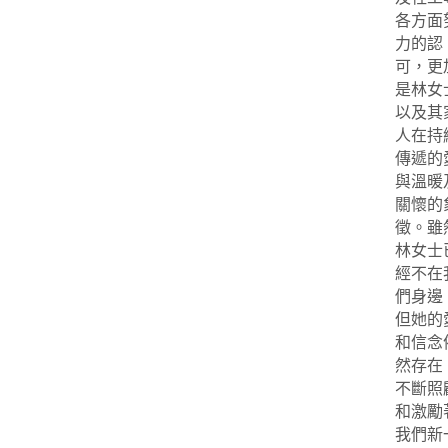
各方面
力的認
可，更
是林女
以及其
人在持
傳遞的
與溫暖
關懷的
徵。雖
林女士
經不在
們身邊
但她的
和信念
然存在
不斷照
和激勵
我們新