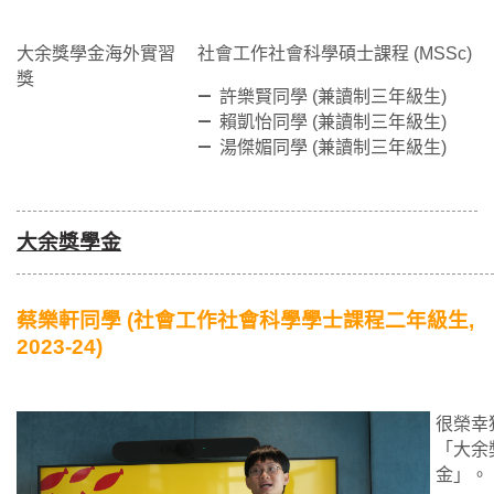
大余獎學金海外實習
社會工作社會科學碩士課程 (MSSc)
獎
許樂賢同學 (兼讀制三年級生)
賴凱怡同學 (兼讀制三年級生)
湯傑媚同學 (兼讀制三年級生)
大余獎學金
蔡樂軒同學 (社會工作社會科學學士課程二年級生,
2023-24)
很榮幸
「大余
金」。