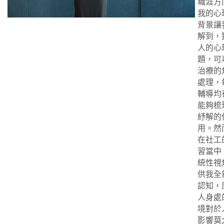
職涯方
我的心
背景讓
解到，
人的心
題，可
治療的
處理，
輔導均
能夠梳
紓解的
用。然
在社工
習當中
統性視
供我全
認知，
人身處
境對於
影響莫