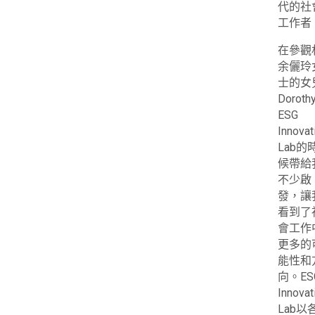
代的社
工作者
在參觀
余儷玲
士
的女
Dorot
ESG
Innovat
Lab的
候帶給
不少啟
發，讓
看到了
會工作
更多的
能性和
向。ES
Innovat
Lab以