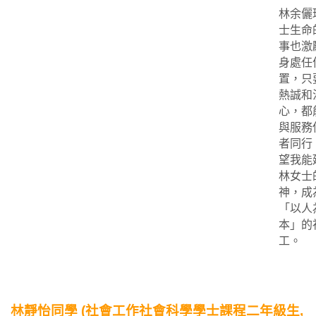
林余儷
士生命
事也激
身處任
置，只
熱誠和
心，都
與服務
者同行
望我能
林女士
神，成
「以人
本」的
工。
林靜怡同學 (社會工作社會科學學士課程二年級生,