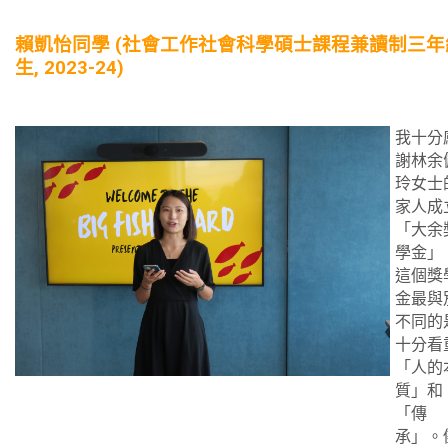
賴凱怡同學 (社會工作社會科學碩士課程兼讀制三年
生, 2023-24)
我十分
謝林余
玲女士
家人成
「大余
學金」
這個獎
金最與
不同的
十分看
「人的
質」和
「傳
承」。