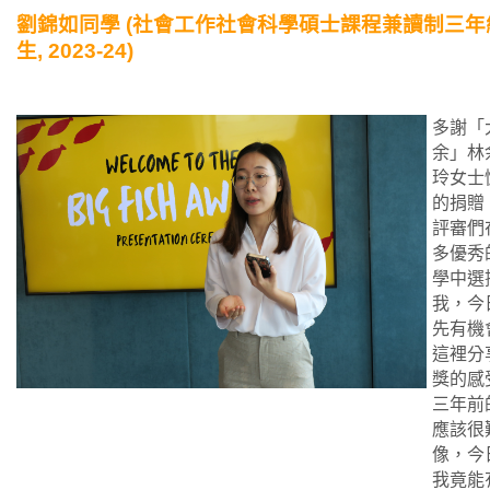
劉錦如同學 (社會工作社會科學碩士課程兼讀制三年
生, 2023-24)
多謝「
余」林
玲女士
的捐贈
評審們
多優秀
學中選
我，今
先有機
這裡分
獎的感
三年前
應該很
像，今
我竟能