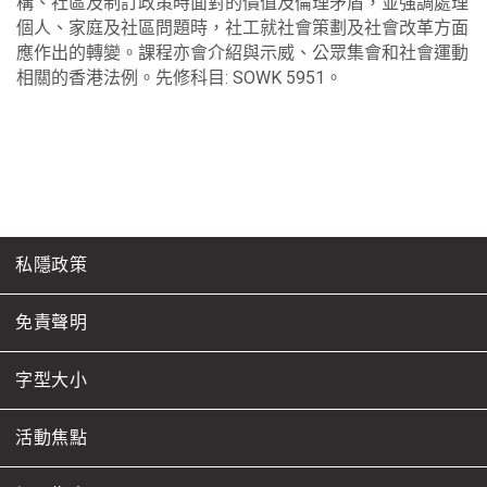
構、社區及制訂政策時面對的價值及倫理矛盾，並強調處理
個人、家庭及社區問題時，社工就社會策劃及社會改革方面
應作出的轉變。課程亦會介紹與示威、公眾集會和社會運動
相關的香港法例。先修科目: SOWK 5951。
私隱政策
免責聲明
字型大小
活動焦點