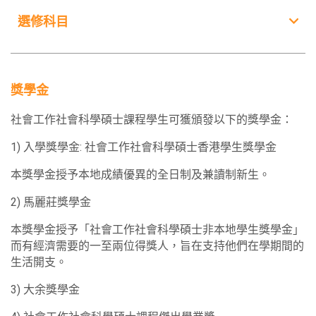
選修科目
SOWK5630
3
精神健康及精神失調
選修科目
學
分
SOWK5911
3
獎學金
社會褔利及社會政策
SOWK5060
3
社會政策的基礎理論
社會工作社會科學碩士課程學生可獲頒發以下的獎學金：
SOWK5912
3
社會工作專業價值及法律知識
1) 入學獎學金: 社會工作社會科學碩士香港學生獎學金
SOWK5061
3
中國的社會政策和社會福利
本獎學金授予本地成績優異的全日制及兼讀制新生。
SOWK5920
3
人類行為與社會環境
SOWK5111
3
2) 馬麗莊獎學金
社會理論,社會褔利及社會工作
SOWK5951
3
本獎學金授予「社會工作社會科學碩士非本地學生獎學金」
綜合社會工作實務(一)
而有經濟需要的一至兩位得獎人，旨在支持他們在學期間的
SOWK5114
3
生活開支。
社會工作的社會創新與創新實踐
SOWK5952
3
3) 大余獎學金
綜合社會工作實務(二)
SOWK5810
3