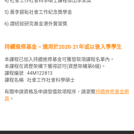
4) 社會工作社會科學碩士課程傑出學業獎
程序評估
SOWK5953
3
5) 黃李碧恥社會工作紀念獎學金
綜合社會工作實務(三)
SOWK5913
3
6) 譚紉就研究基金港外實習獎
香港及東亞的社會政策和社會福利
SOWK5955
3
社會工作實習實驗
SOWK5950
3
社會服務機構的組織理論
持續進修基金 – 適用於2020-21年或以後入學學生
SOWK6415
8
實習指導(一)
本課程已加入持續進修基金可獲發款項課程名單內。
SOWK5970
3
本課程在資歷架構下獲得認可(資歷架構第6級)。
宏觀社會工作實務：策略性計劃
SOWK6416
8
課程編號 : 44M122813
實習指導(二)
課程名稱 : 社會工作社會科學碩士
SOWK5980
3
社會服務的人力資源發展
有關申請資格及申請發還款項程序，請瀏覽
持續進修基金網
SOWK6911
3
頁
。
社會服務策劃、程序發展及評估
SOWK5990
3
社會企業
SOWK6940
3
社會工作研究
SOWK6062A
3
專題研討：特選專題 (I) 二十一世紀遂意老齡化