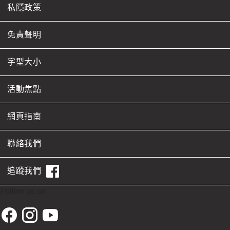
私隱政策
備註：
SOWK6062B
3
SOWK6415 / SOWK6416 實習指導(一)及(二) 為督
免責聲明
專題研討：特選專題 (I) 預防暴力的社會政策與方法
導實習。 每個實習都需要不少於400小時的督導性
訓練。
SOWK6062D
3
字型大小
為了符合社會工作者註冊局所規定的100小時的實
專題研討: 特選專題 (I) 國際視角下的心理健康、行為
習前培訓的要求，學生必須參加預備實習的研討
健康與整全健康政策
會、簡報會和預備課程，當中部分活動將於平日晚
活動焦點
上和星期六進行。
SOWK6070
3
網頁指南
社會政策研究（二）
聯絡我們
SOWK6210D
3
專題研討：特選專題 (II) 敘事家庭實踐
追蹤我們
SOWK6210E
3
Follow us on
專題研討: 特選專題 (II) 創傷復原的整合性實踐
SOWK6211
3