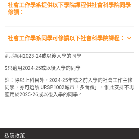
社會工作學系提供以下學院課程供社會科學院同學
修讀：
科目編號 / 科目名稱
學分
社會工作學系同學可修讀以下社會科學院課程：
SOWK1001
3
社會工作及社會福利導論
科目編號 / 科目名稱
學分
#只適用2023-24或以後入學的同學
SOWK1113
3
ARCH1001
3
$只適用2024-25或以後入學的同學
社會轉變中的自我發展
建築學導論
註：除以上科目外，2024-25年或之前入學的社會工作主修
SOWK1114
3
同學，亦可選讀 URSP1002城市「多面體」，惟此安排不再
ARCH1002
3
弱勢社群：從認識到增權
適用於2025-26或以後入學的同學。
認識城市
ARCH1003 $
3
視覺研究
COMM1110
3
私隱政策