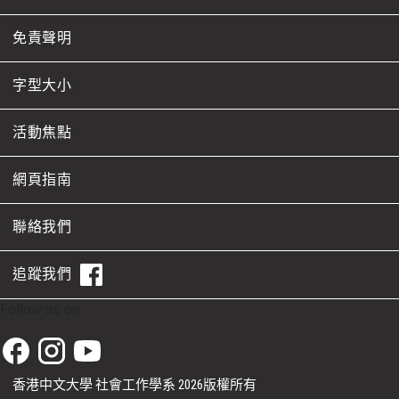
媒體‧生活
免責聲明
COMM1120
3
媒體與傳播的發展
字型大小
COMM1500 $
3
活動焦點
全球傳播概論
DSPS1001
3
網頁指南
政策科學入門
聯絡我們
DSPS1003 #
3
數據科學基礎
追蹤我們
DSPS1004 #
3
Follow us on
數據科學及政策研究的統計學
ECON1210
3
香港中文大學
社會工作學系
2026版權所有
經濟學與社會