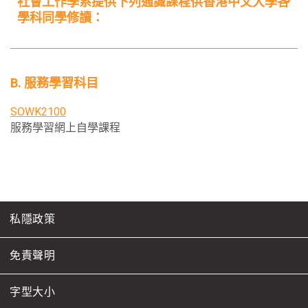
社會工作學系提供下列通識課程供香港中文大學各
學科同學修讀：
科目編號 / 科目名稱
學分
SOWK2160/UGEC2631
3
B. 服務學習科目
全球經濟逆境與社會保障
SOWK2100
SOWK2200/UGEC2680
3
服務學習網上自學課程
人際暴力
SOWK2202/UGEC2684
3
社會工作與多元文化
私隱政策
SOWK2203/UGEC2693
3
由使命推動的社會企業
免責聲明
SOWK2204/UGEC2686
3
字型大小
社會創新與社會臻善