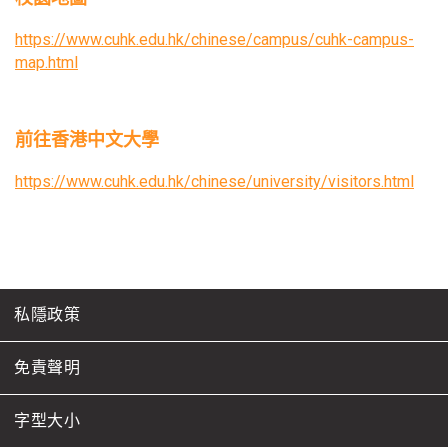
https://www.cuhk.edu.hk/chinese/campus/cuhk-campus-
map.html
前往香港中文大學
https://www.cuhk.edu.hk/chinese/university/visitors.html
私隱政策
免責聲明
字型大小